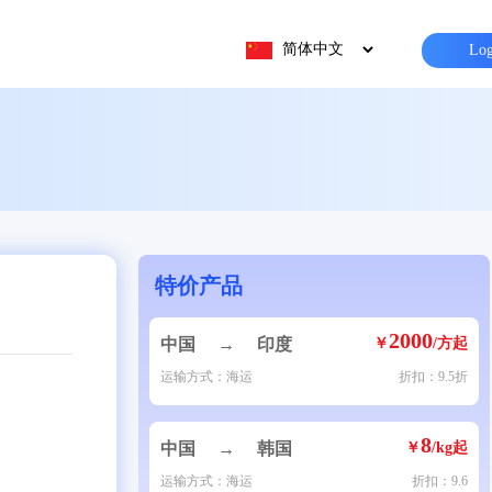
Log
特价产品
2000
中国
→
印度
￥
/方起
运输方式：海运
折扣：9.5折
8
中国
→
韩国
￥
/kg起
运输方式：海运
折扣：9.6