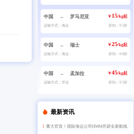
15
中国
→
罗马尼亚
￥
/kg起
运输方式：海运
折扣：9.5折
25
中国
→
瑞士
￥
/kg起
运输方式：海运
折扣：8.8折
45
中国
→
孟加拉
￥
/kg起
运输方式：空运
折扣：9.5折
最新资讯
重大官宣！国际海运公司HMM开辟全新航线