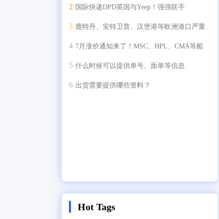
国际快递DPD英国与Yeep！强强联手
鹿特丹、安特卫普、汉堡港等欧洲港口严重
拥堵！
7月涨价通知来了！MSC、HPL、CMA等船
司，调整多航线运价！
什么时候可以提供单号、面单等信息
出货需要提供哪些资料？
Hot Tags