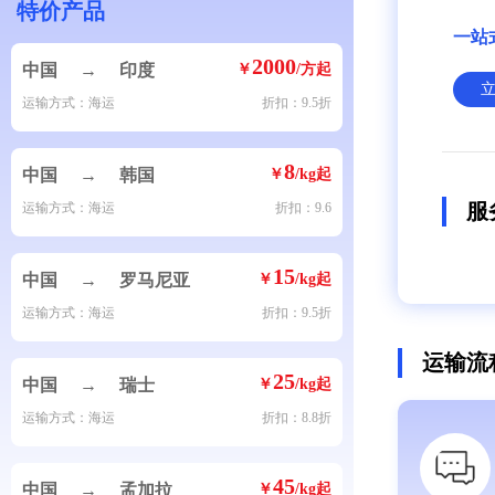
特价产品
一站
2000
中国
→
印度
￥
/方起
运输方式：海运
折扣：9.5折
8
中国
→
韩国
￥
/kg起
服
运输方式：海运
折扣：9.6
15
中国
→
罗马尼亚
￥
/kg起
运输方式：海运
折扣：9.5折
运输流
25
中国
→
瑞士
￥
/kg起
运输方式：海运
折扣：8.8折
45
中国
→
孟加拉
￥
/kg起