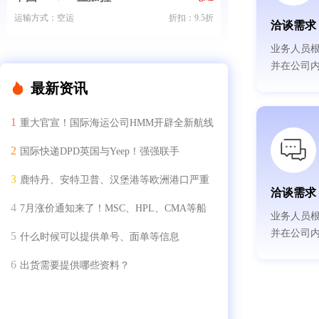
运输方式：空运
折扣：9.5折
洽谈需求
业务人员
并在公司
最新资讯
重大官宣！国际海运公司HMM开辟全新航线
国际快递DPD英国与Yeep！强强联手
鹿特丹、安特卫普、汉堡港等欧洲港口严重
洽谈需求
拥堵！
7月涨价通知来了！MSC、HPL、CMA等船
业务人员
司，调整多航线运价！
并在公司
什么时候可以提供单号、面单等信息
出货需要提供哪些资料？