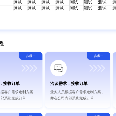
测试
测试
测试
测试
测试
测试
测试
测试
测试
测试
测试
测试
测试
测试
程
步骤一
步骤一
，接收订单
洽谈需求，接收订单
根据客户需求定制方案，
业务人员根据客户需求定制方案，
内部系统完成订单
并在公司内部系统完成订单