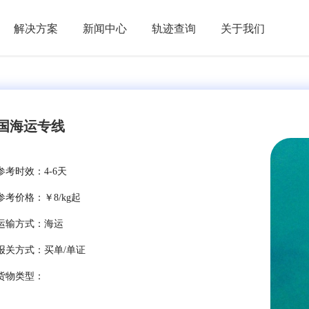
解决方案
新闻中心
轨迹查询
关于我们
国海运专线
参考时效：4-6天
参考价格：￥8/kg起
运输方式：海运
报关方式：买单/单证
货物类型：