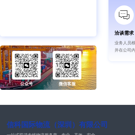
洽谈需求
业务人员
并在公司
公众号
微信客服
信科国际物流（深圳）有限公司