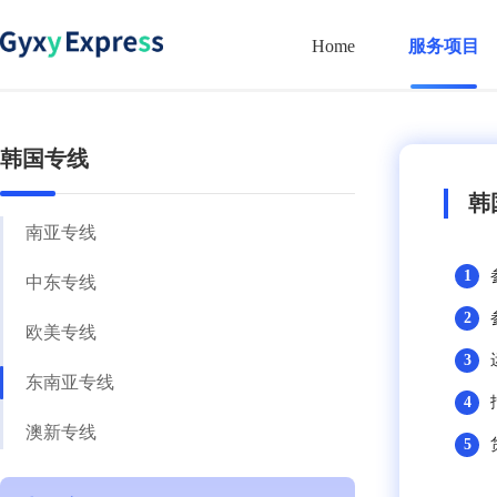
Home
服务项目
韩国专线
韩
南亚专线
1
中东专线
2
欧美专线
3
东南亚专线
4
澳新专线
5