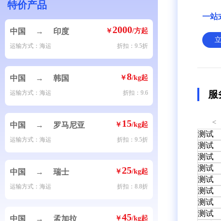
特价产品
一站
2000
中国
→
印度
￥
/方起
运输方式：海运
折扣：9.5折
8
中国
→
韩国
￥
/kg起
服
运输方式：海运
折扣：9.6
15
<
中国
→
罗马尼亚
￥
/kg起
测试
运输方式：海运
折扣：9.5折
测试
测试
测试
25
中国
→
瑞士
￥
/kg起
测试
运输方式：海运
折扣：8.8折
测试
测试
测试
45
中国
→
孟加拉
￥
/kg起